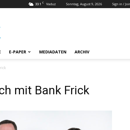
C
33.1
Sonntag, August 9, 2026
Sign in / Joi
Vaduz
E
E-PAPER
MEDIADATEN
ARCHIV
rick
ch mit Bank Frick