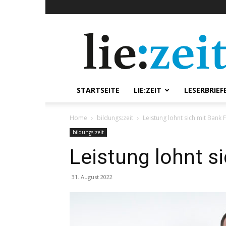
lie:zeit
online
STARTSEITE
LIE:ZEIT
LESERBRIEF
Home
bildungs:zeit
Leistung lohnt sich mit Bank F
bildungs:zeit
Leistung lohnt si
31. August 2022