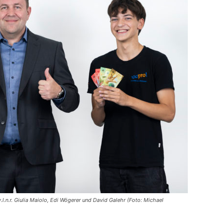
.l.n.r. Giulia Maiolo, Edi Wögerer und David Galehr (Foto: Michael