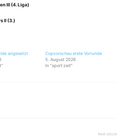
 III (4. Liga)
 II (3.)
nde angesetzt
Cupvorschau erste Vorrunde
6
5. August 2026
t"
In "sport:zeit"
Next article