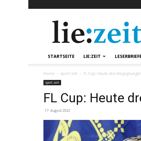
lie:zeit
online
STARTSEITE
LIE:ZEIT
LESERBRIEF
Home
sport:zeit
FL Cup: Heute drei Begegnunge
sport:zeit
FL Cup: Heute d
17. August 2022