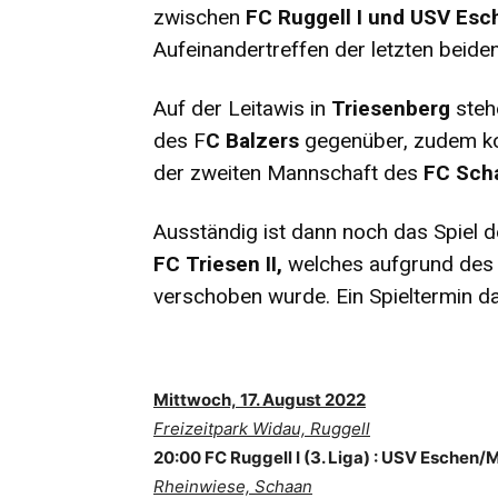
zwischen
FC Ruggell I und USV Esc
Aufeinandertreffen der letzten beiden
Auf der Leitawis in
Triesenberg
steh
des F
C Balzers
gegenüber, zudem ko
der zweiten Mannschaft des
FC Sch
Ausständig ist dann noch das Spiel 
FC Triesen II,
welches aufgrund des e
verschoben wurde. Ein Spieltermin da
Mittwoch,
17. August 2022
Freizeitpark Widau, Ruggell
20:00 FC Ruggell I (3. Liga) :
USV Eschen/Mau
Rheinwiese, Schaan