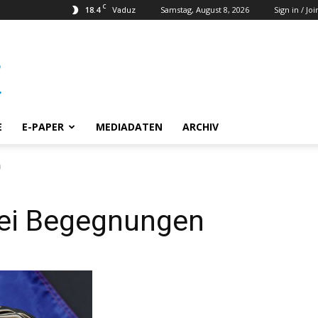
C
18.4
Samstag, August 8, 2026
Sign in / Joi
Vaduz
E
E-PAPER
MEDIADATEN
ARCHIV
n
rei Begegnungen