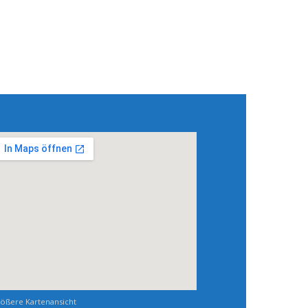
ößere Kartenansicht