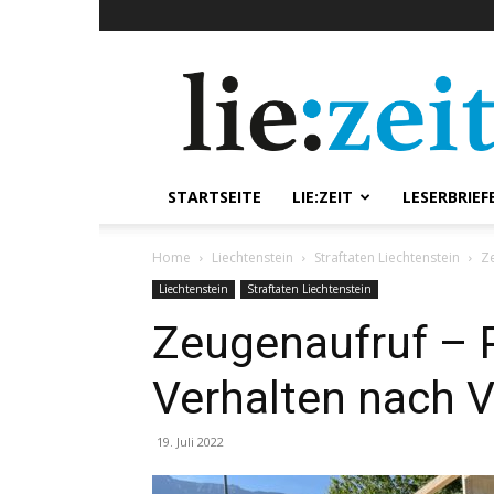
lie:zeit
online
STARTSEITE
LIE:ZEIT
LESERBRIEF
Home
Liechtenstein
Straftaten Liechtenstein
Ze
Liechtenstein
Straftaten Liechtenstein
Zeugenaufruf – P
Verhalten nach V
19. Juli 2022