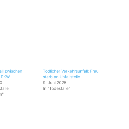
all zwischen
Tödlicher Verkehrsunfall: Frau
d PKW
starb an Unfallstelle
20
9. Juni 2025
fälle
In "Todesfälle"
n"