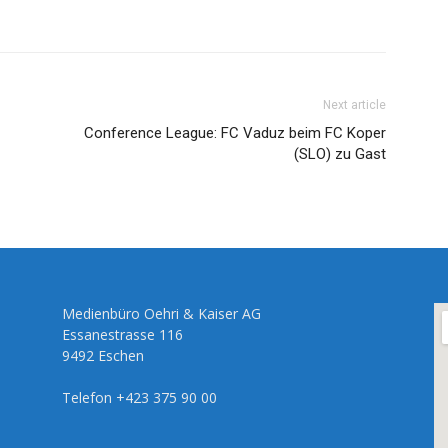
Next article
Conference League: FC Vaduz beim FC Koper
(SLO) zu Gast
Medienbüro Oehri & Kaiser AG
Essanestrasse 116
9492 Eschen
Telefon +423 375 90 00