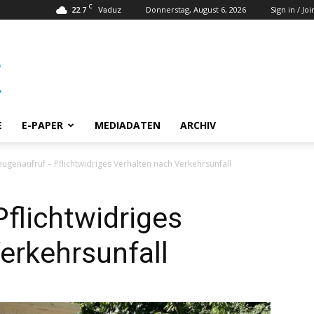
C
22.7
Donnerstag, August 6, 2026
Sign in / Joi
Vaduz
E
E-PAPER
MEDIADATEN
ARCHIV
ugenaufruf – Pflichtwidriges Verhalten nach Verkehrsunfall
flichtwidriges
erkehrsunfall