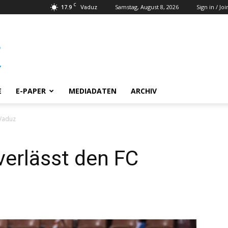
C
17.9
Samstag, August 8, 2026
Sign in / Joi
Vaduz
E
E-PAPER
MEDIADATEN
ARCHIV
 Vaduz
verlässt den FC