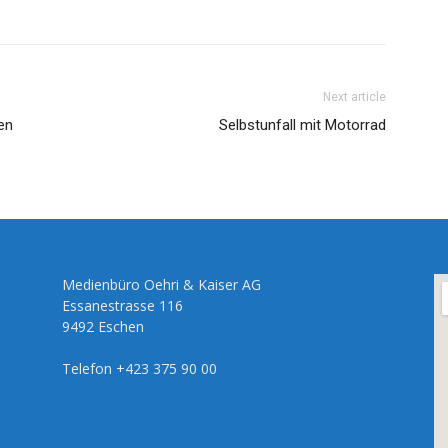
Next article
en
Selbstunfall mit Motorrad
Medienbüro Oehri & Kaiser AG
Essanestrasse 116
9492 Eschen
Telefon +423 375 90 00