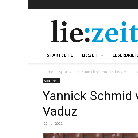
lie:zeit
online
STARTSEITE
LIE:ZEIT
LESERBRIEF
Home
sport:zeit
Yannick Schmid verlässt den FC
sport:zeit
Yannick Schmid 
Vaduz
27. Juli 2022