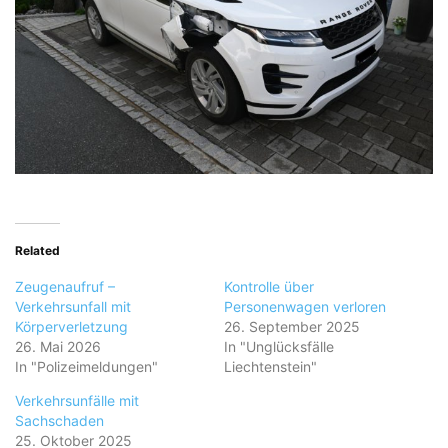
Related
Zeugenaufruf –
Kontrolle über
Verkehrsunfall mit
Personenwagen verloren
Körperverletzung
26. September 2025
26. Mai 2026
In "Unglücksfälle
In "Polizeimeldungen"
Liechtenstein"
Verkehrsunfälle mit
Sachschaden
25. Oktober 2025