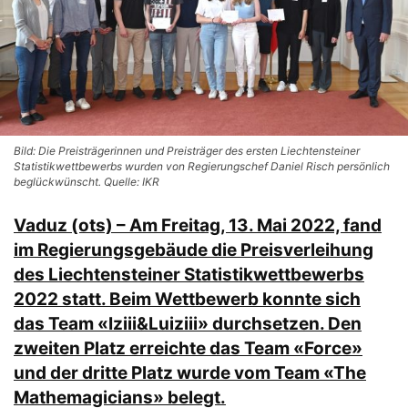
Bild: Die Preisträgerinnen und Preisträger des ersten Liechtensteiner
Statistikwettbewerbs wurden von Regierungschef Daniel Risch persönlich
beglückwünscht. Quelle: IKR
Vaduz (ots) – Am Freitag, 13. Mai 2022, fand
im Regierungsgebäude die Preisverleihung
des Liechtensteiner Statistikwettbewerbs
2022 statt. Beim Wettbewerb konnte sich
das Team «Iziii&Luiziii» durchsetzen. Den
zweiten Platz erreichte das Team «Force»
und der dritte Platz wurde vom Team «The
Mathemagicians» belegt.