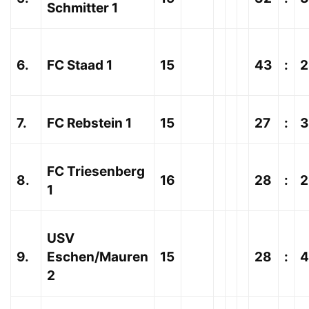
Schmitter 1
6.
FC Staad 1
15
43
:
2
7.
FC Rebstein 1
15
27
:
3
FC Triesenberg
8.
16
28
:
2
1
USV
9.
Eschen/Mauren
15
28
:
4
2