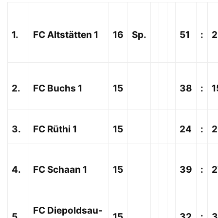
1.
FC Altstätten 1
16
Sp.
51
:
2
2.
FC Buchs 1
15
38
:
1
3.
FC Rüthi 1
15
24
:
2
4.
FC Schaan 1
15
39
:
2
FC Diepoldsau-
5.
15
32
:
3