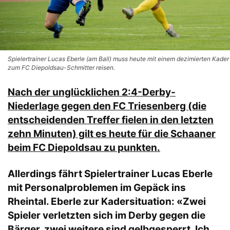
Spielertrainer Lucas Eberle (am Ball) muss heute mit einem dezimierten Kader
zum FC Diepoldsau-Schmitter reisen.
Nach der unglücklichen 2:4-Derby-
Niederlage gegen den FC Triesenberg (die
entscheidenden Treffer fielen in den letzten
zehn Minuten) gilt es heute für die Schaaner
beim FC Diepoldsau zu punkten.
Allerdings fährt Spielertrainer Lucas Eberle
mit Personalproblemen im Gepäck ins
Rheintal. Eberle zur Kadersituation: «Zwei
Spieler verletzten sich im Derby gegen die
Bärger, zwei weitere sind gelbgesperrt. Ich