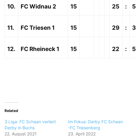
10.
FC Widnau 2
15
25
:
5
11.
FC Triesen 1
15
29
:
3
12.
FC Rheineck 1
15
22
:
5
Related
3.Liga: FC Schaan verliert
Im Fokus: Derby FC Schaan
Derby in Buchs
-FC Triesenberg
22. August 2021
23. April 2022