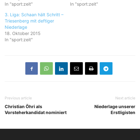
In "sport:zeit"
In "sport:zeit"
3. Liga: Schaan hält Schritt –
Triesenberg mit deftiger
Niederlage
18. Oktober 2015
In "sport:zeit"
Previous article
Next article
Christian Öhri als
Niederlage unserer
Vorsteherkandidat nominiert
Erstligisten