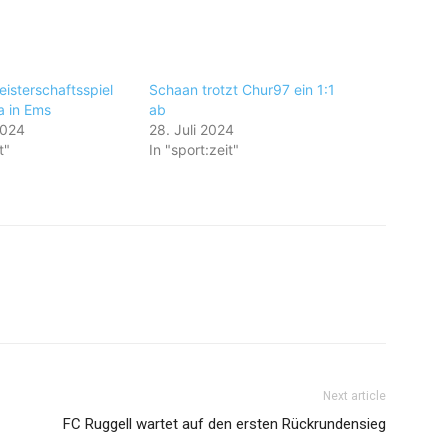
isterschaftsspiel
Schaan trotzt Chur97 ein 1:1
ga in Ems
ab
2024
28. Juli 2024
t"
In "sport:zeit"
Next article
FC Ruggell wartet auf den ersten Rückrundensieg