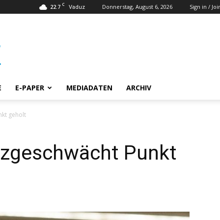
C
22.7
Donnerstag, August 6, 2026
Sign in / Joi
Vaduz
E
E-PAPER
MEDIADATEN
ARCHIV
kt geholt
tzgeschwächt Punkt