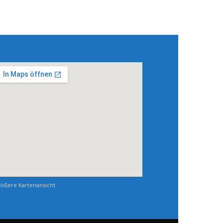
ößere Kartenansicht