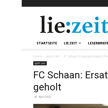
lie:zeit
online
STARTSEITE
LIE:ZEIT
LESERBRIEF
Home
sport:zeit
FC Schaan: Ersatzgeschwächt Pun
sport:zeit
FC Schaan: Ersa
geholt
30. April 2022