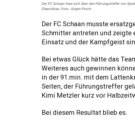
Der FC Schaan freut sich über den Führungstreffer von Spiele
Diepoldsau. Foto: Jürgen Posch
Der FC Schaan musste ersatzg
Schmitter antreten und zeigte 
Einsatz und der Kampfgeist si
Bei etwas Glück hätte das Team
Weiteres auch gewinnen können
in der 91.min. mit dem Lattenk
Seiten, der Führungstreffer gel
Kimi Metzler kurz vor Halbzeitw
Bei diesem Resultat blieb es.