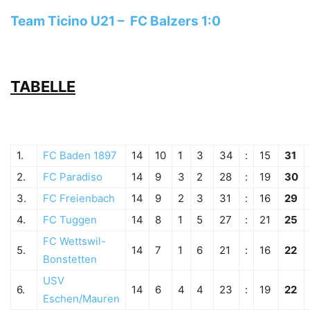
Team Ticino U21 – FC Balzers 1:0
TABELLE
1.
FC Baden 1897
14
10
1
3
34
:
15
31
2.
FC Paradiso
14
9
3
2
28
:
19
30
3.
FC Freienbach
14
9
2
3
31
:
16
29
4.
FC Tuggen
14
8
1
5
27
:
21
25
FC Wettswil-
5.
14
7
1
6
21
:
16
22
Bonstetten
USV
6.
14
6
4
4
23
:
19
22
Eschen/Mauren