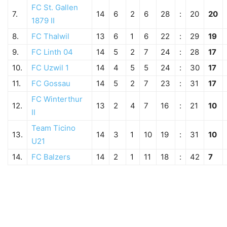
FC St. Gallen
7.
14
6
2
6
28
:
20
20
1879 II
8.
FC Thalwil
13
6
1
6
22
:
29
19
9.
FC Linth 04
14
5
2
7
24
:
28
17
10.
FC Uzwil 1
14
4
5
5
24
:
30
17
11.
FC Gossau
14
5
2
7
23
:
31
17
FC Winterthur
12.
13
2
4
7
16
:
21
10
II
Team Ticino
13.
14
3
1
10
19
:
31
10
U21
14.
FC Balzers
14
2
1
11
18
:
42
7