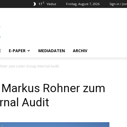
C
17
Freitag, August 7, 2026
Sign in / Joi
Vaduz
E
E-PAPER
MEDIADATEN
ARCHIV
hner zum Leiter Group Internal Audit
 Markus Rohner zum
rnal Audit