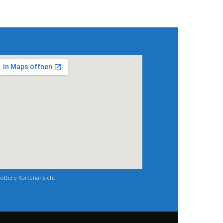
ößere Kartenansicht