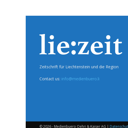
Zeitschrift für Liechtenstein und die Region
Contact us:
info@medienbuero.li
© 2026 - Medienbuero Oehri & Kaiser AG |
Datenschut