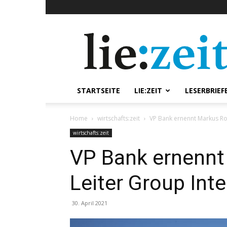
lie:zeit
online
STARTSEITE
LIE:ZEIT
LESERBRIEF
Home
wirtschafts:zeit
VP Bank ernennt Markus Ro
wirtschafts:zeit
VP Bank ernennt
Leiter Group Inte
30. April 2021