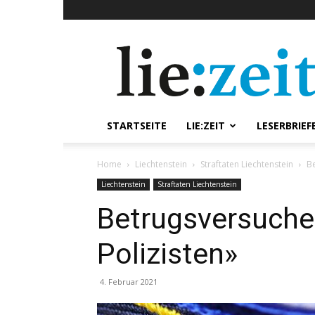
lie:zeit
online
STARTSEITE
LIE:ZEIT
LESERBRIEF
Home
Liechtenstein
Straftaten Liechtenstein
Be
Liechtenstein
Straftaten Liechtenstein
Betrugsversuche
Polizisten»
4. Februar 2021