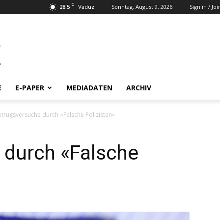
C
28.5
Sonntag, August 9, 2026
Sign in / Joi
Vaduz
E
E-PAPER
MEDIADATEN
ARCHIV
trugsversuche durch «Falsche Polizisten»
 durch «Falsche