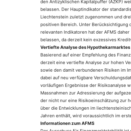
den Antizyklischen Kapitalpuffer (AZKP) wei
belassen. Der Hauptindikator der standardi
Liechtenstein zuletzt zugenommen und dreht
positiven Bereich. Unter Berücksichtigung 
relevanten Indikatoren hat der AFMS daher
belassen, da derzeit kein exzessives Kredit
Vertiefte Analyse des Hypothekarmarktes
Basierend auf einer Empfehlung des Finanzm
derzeit eine vertiefte Analyse zur hohen Ve
sowie den damit verbundenen Risiken im Im
dabei auf neu verfügbare Verschuldungsdat
vorläufigen Ergebnisse der Risikoanalyse
Massnahmen zur Adressierung der aufgezeigt
der nicht nur eine Risikoeinschätzung zur
über die Entwicklungen im liechtensteinisc
Jahren enthält, wird voraussichtlich im erst
Informationen zum AFMS
Der Ausschuss für Finanzmarktstabilität is