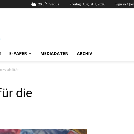
C
20.5
Freitag, August 7, 2026
Sign in / Joi
Vaduz
E
E-PAPER
MEDIADATEN
ARCHIV
nzstabilität
für die