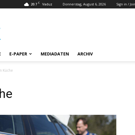
C
20.7
Donnerstag, August 6, 2026
Sign in / Joi
Vaduz
E
E-PAPER
MEDIADATEN
ARCHIV
in Küche
che