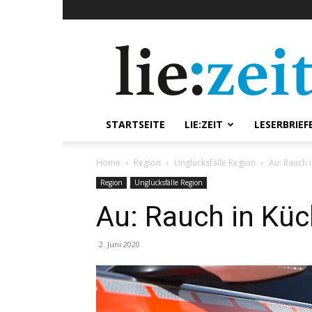
lie:zeit
online
STARTSEITE
LIE:ZEIT
LESERBRIEF
Home
Region
Unglücksfälle Region
Au: Rauch 
Region
Unglücksfälle Region
Au: Rauch in Kü
2. Juni 2020