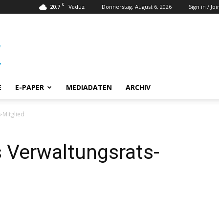
C
20.7
Donnerstag, August 6, 2026
Sign in / Joi
Vaduz
E
E-PAPER
MEDIADATEN
ARCHIV
-Mitglied
 Verwaltungsrats-