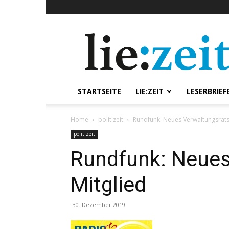
lie:zeit
online
STARTSEITE
LIE:ZEIT
LESERBRIEF
Home
polit:zeit
Rundfunk: Neues Verwaltungsrats
polit:zeit
Rundfunk: Neues
Mitglied
30. Dezember 2019