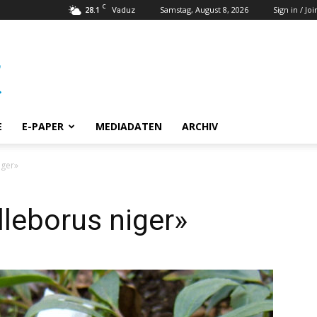
C
28.1
Samstag, August 8, 2026
Sign in / Joi
Vaduz
E
E-PAPER
MEDIADATEN
ARCHIV
iger»
lleborus niger»