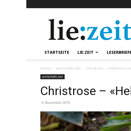
lie:zeit
online
STARTSEITE
LIE:ZEIT
LESERBRIEF
Home
wirtschafts:zeit
Christrose – «Helleborus n
wirtschafts:zeit
Christrose – «He
4. November 2019