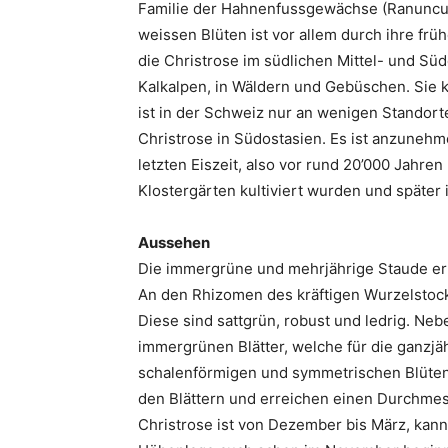
Familie der Hahnenfussgewächse (Ranuncula
weissen Blüten ist vor allem durch ihre fr
die Christrose im südlichen Mittel- und Sü
Kalkalpen, in Wäldern und Gebüschen. Sie 
ist in der Schweiz nur an wenigen Standorte
Christrose in Südostasien. Es ist anzuneh
letzten Eiszeit, also vor rund 20’000 Jahre
Klostergärten kultiviert wurden und später
Aussehen
Die immergrüne und mehrjährige Staude er
An den Rhizomen des kräftigen Wurzelstocks
Diese sind sattgrün, robust und ledrig. Ne
immergrünen Blätter, welche für die ganzjäh
schalenförmigen und symmetrischen Blüten
den Blättern und erreichen einen Durchmess
Christrose ist von Dezember bis März, kan