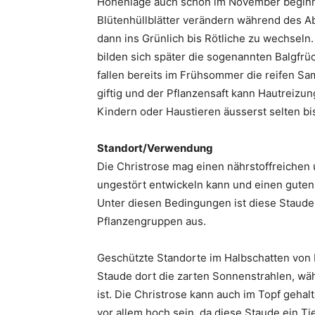
Höhenlage auch schon im November beginne
Blütenhüllblätter verändern während des Ab
dann ins Grünlich bis Rötliche zu wechseln.
bilden sich später die sogenannten Balgfrü
fallen bereits im Frühsommer die reifen S
giftig und der Pflanzensaft kann Hautreizu
Kindern oder Haustieren äusserst selten bi
Standort/Verwendung
Die Christrose mag einen nährstoffreichen 
ungestört entwickeln kann und einen guten
Unter diesen Bedingungen ist diese Staude
Pflanzengruppen aus.
Geschützte Standorte im Halbschatten von
Staude dort die zarten Sonnenstrahlen, wä
ist. Die Christrose kann auch im Topf geha
vor allem hoch sein, da diese Staude ein Tief