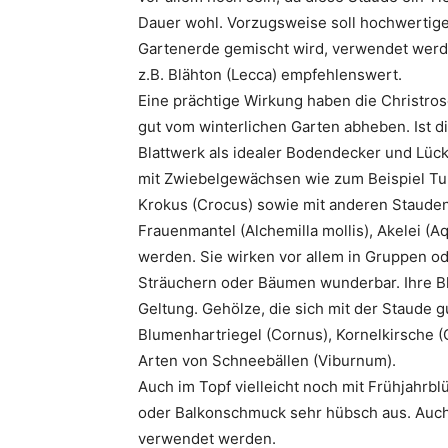
Dauer wohl. Vorzugsweise soll hochwertige
Gartenerde gemischt wird, verwendet werde
z.B. Blähton (Lecca) empfehlenswert.
Eine prächtige Wirkung haben die Christros
gut vom winterlichen Garten abheben. Ist 
Blattwerk als idealer Bodendecker und Lüc
mit Zwiebelgewächsen wie zum Beispiel Tul
Krokus (Crocus) sowie mit anderen Stauden
Frauenmantel (Alchemilla mollis), Akelei (A
werden. Sie wirken vor allem in Gruppen od
Sträuchern oder Bäumen wunderbar. Ihre Bl
Geltung. Gehölze, die sich mit der Staude 
Blumenhartriegel (Cornus), Kornelkirsche (
Arten von Schneebällen (Viburnum).
Auch im Topf vielleicht noch mit Frühjahrbl
oder Balkonschmuck sehr hübsch aus. Auch in
verwendet werden.