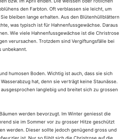
n bzw. im April enden. Die weissen oder rötlichen
blühens den Farbton. Oft verblassen sie leicht, um
 Sie bleiben lange erhalten. Aus den Blütenhüllblättern
chte, was typisch ist für Hahnenfussgewächse. Daraus
amen. Wie viele Hahnenfussgewächse ist die Christrose
ngen verursachen. Trotzdem sind Vergiftungsfälle bei
s unbekannt.
und humosen Boden. Wichtig ist auch, dass sie sich
 Wasserabzug hat, denn sie verträgt keine Staunässe.
 ausgesprochen langlebig und breitet sich zu grossen
 Bäumen werden bevorzugt. Im Winter geniesst die
hrend sie im Sommer vor zu grosser Hitze geschützt
lten werden. Dieser sollte jedoch genügend gross und
wurzler ist. Nur so fühlt sich die Christrose auf die