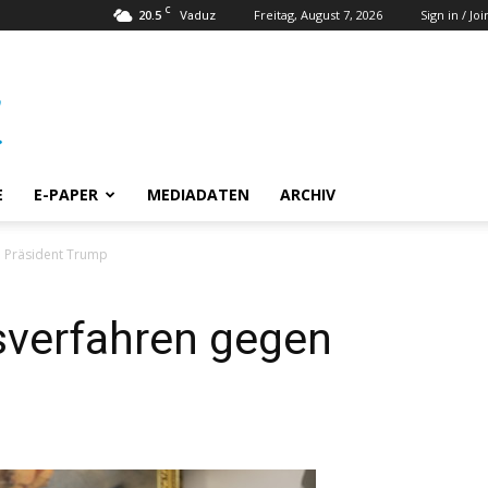
C
20.5
Freitag, August 7, 2026
Sign in / Joi
Vaduz
E
E-PAPER
MEDIADATEN
ARCHIV
 Präsident Trump
verfahren gegen