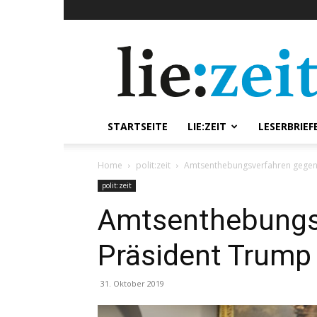
lie:zeit
online
STARTSEITE
LIE:ZEIT
LESERBRIEF
Home
polit:zeit
Amtsenthebungsverfahren gegen
polit:zeit
Amtsenthebungs
Präsident Trump
31. Oktober 2019