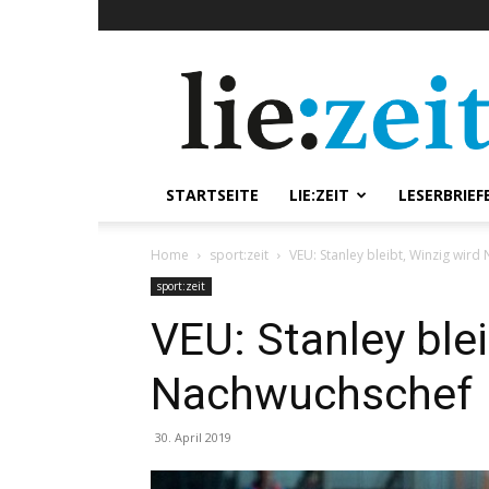
lie:zeit
online
STARTSEITE
LIE:ZEIT
LESERBRIEF
Home
sport:zeit
VEU: Stanley bleibt, Winzig wir
sport:zeit
VEU: Stanley blei
Nachwuchschef
30. April 2019