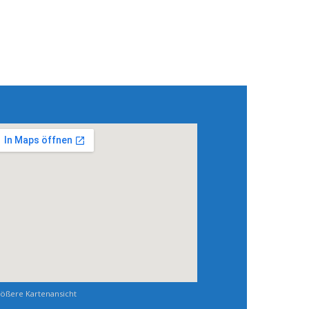
ößere Kartenansicht