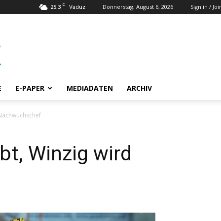
C
25.3
Donnerstag, August 6, 2026
Sign in / Joi
Vaduz
E
E-PAPER
MEDIADATEN
ARCHIV
d Nachwuchschef
bt, Winzig wird