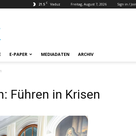
C
21.5
Freitag, August 7, 2026
Sign in / Joi
Vaduz
E
E-PAPER
MEDIADATEN
ARCHIV
en
n: Führen in Krisen