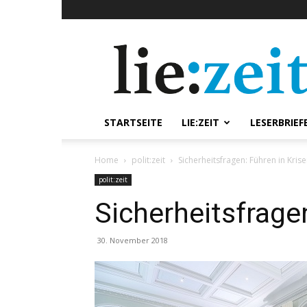
lie:zeit
online
STARTSEITE
LIE:ZEIT
LESERBRIEF
Home
polit:zeit
Sicherheitsfragen: Führen in Kris
polit:zeit
Sicherheitsfrage
30. November 2018