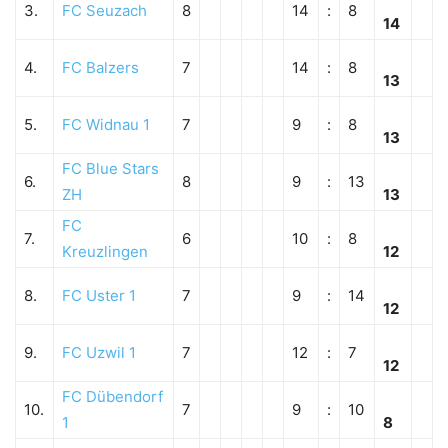
3.
FC Seuzach
8
14
:
8
14
4.
FC Balzers
7
14
:
8
13
5.
FC Widnau 1
7
9
:
8
13
FC Blue Stars
6.
8
9
:
13
ZH
13
FC
7.
6
10
:
8
Kreuzlingen
12
8.
FC Uster 1
7
9
:
14
12
9.
FC Uzwil 1
7
12
:
7
12
FC Dübendorf
10.
7
9
:
10
1
8