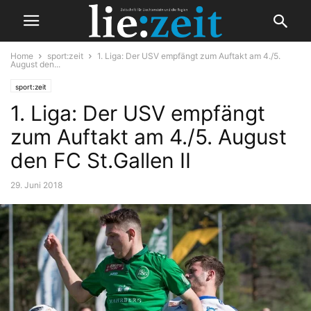
Home
sport:zeit
1. Liga: Der USV empfängt zum Auftakt am 4./5.
August den...
sport:zeit
1. Liga: Der USV empfängt
zum Auftakt am 4./5. August
den FC St.Gallen II
29. Juni 2018