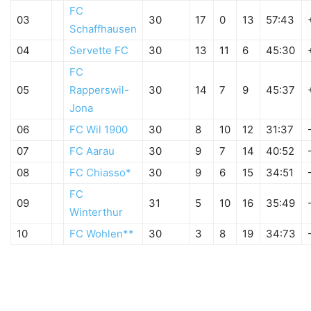
FC
03
30
17
0
13
57:43
Schaffhausen
04
Servette FC
30
13
11
6
45:30
FC
05
Rapperswil-
30
14
7
9
45:37
Jona
06
FC Wil 1900
30
8
10
12
31:37
07
FC Aarau
30
9
7
14
40:52
08
FC Chiasso*
30
9
6
15
34:51
FC
09
31
5
10
16
35:49
Winterthur
10
FC Wohlen**
30
3
8
19
34:73