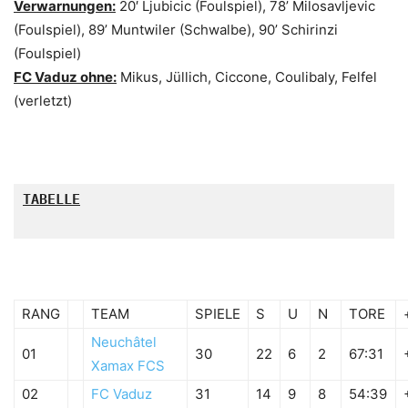
Verwarnungen:
20′ Ljubicic (Foulspiel), 78’ Milosavljevic
(Foulspiel), 89’ Muntwiler (Schwalbe), 90’ Schirinzi
(Foulspiel)
FC Vaduz ohne:
Mikus, Jüllich, Ciccone, Coulibaly, Felfel
(verletzt)
TABELLE

RANG
TEAM
SPIELE
S
U
N
TORE
Neuchâtel
01
30
22
6
2
67:31
Xamax FCS
02
FC Vaduz
31
14
9
8
54:39