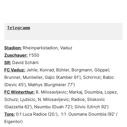
Telegramm

Stadion:
Rheinparkstadion, Vaduz
Zuschauer:
1’550
SR:
David Schärli
FC Vaduz:
Jehle; Konrad, Bühler, Borgmann, Göppel;
Brunner, Muntwiler, Gajic (Kamber 61’), Schirinzi; Babic
(Devic 45’), Mathys (Burgmeier 77’)
FC Winterthur:
B. Milosavljevic; Markaj, Doumbia, Lopez,
Schulz; Ljubicic, N. Milosavljevic; Radice, Sliskovic
(Gazzetta 62‘), Nsumbu (Duah 72’); Silvio (Ulrich 92’)
Tore:
0:1 Luca Radice (20.’), 1:1 Ousmane Doumbia (92′ /
Eigentor)