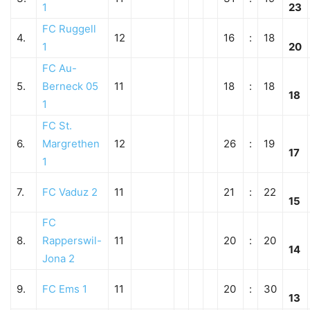
1
23
FC Ruggell
4.
12
16
:
18
1
20
FC Au-
5.
Berneck 05
11
18
:
18
18
1
FC St.
6.
Margrethen
12
26
:
19
17
1
7.
FC Vaduz 2
11
21
:
22
15
FC
8.
Rapperswil-
11
20
:
20
14
Jona 2
9.
FC Ems 1
11
20
:
30
13