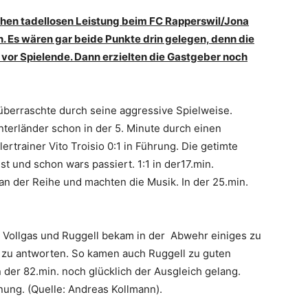
chen tadellosen Leistung beim FC Rapperswil/Jona
n. Es wären gar beide Punkte drin gelegen, denn die
 vor Spielende. Dann erzielten die Gastgeber noch
überraschte durch seine aggressive Spielweise.
terländer schon in der 5. Minute durch einen
ertrainer Vito Troisio 0:1 in Führung. Die getimte
st und schon wars passiert. 1:1 in der17.min.
n der Reihe und machten die Musik. In der 25.min.
 Vollgas und Ruggell bekam in der Abwehr einiges zu
 zu antworten. So kamen auch Ruggell zu guten
der 82.min. noch glücklich der Ausgleich gelang.
dnung. (Quelle: Andreas Kollmann).