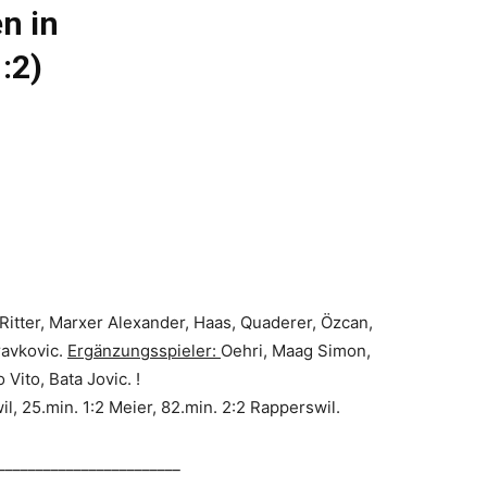
en in
:2)
Ritter, Marxer Alexander, Haas, Quaderer, Özcan,
ravkovic.
Ergänzungsspieler:
Oehri, Maag Simon,
 Vito, Bata Jovic. !
il, 25.min. 1:2 Meier, 82.min. 2:2 Rapperswil.
________________________