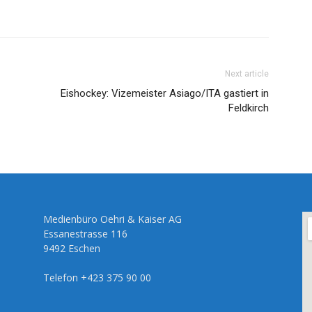
Next article
Eishockey: Vizemeister Asiago/ITA gastiert in
Feldkirch
Medienbüro Oehri & Kaiser AG
Essanestrasse 116
9492 Eschen
Telefon +423 375 90 00