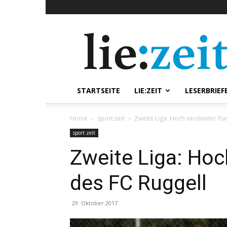
lie:zeit
online
STARTSEITE
LIE:ZEIT
LESERBRIEF
Home
sport:zeit
Zweite Liga: Hoch verdienter Pu
sport:zeit
Zweite Liga: Hoc
des FC Ruggell
29. Oktober 2017