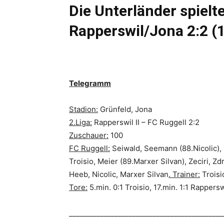
Die Unterländer spielt
Rapperswil/Jona 2:2 (1
Telegramm
Stadion:
Grünfeld, Jona
2.Liga:
Rapperswil II – FC Ruggell 2:2
Zuschauer:
100
FC Ruggell:
Seiwald, Seemann (88.Nicolic), 
Troisio, Meier (89.Marxer Silvan), Zeciri, Zd
Heeb, Nicolic, Marxer Silvan
. Trainer:
Troisio
Tore:
5.min. 0:1 Troisio, 17.min. 1:1 Rappersw
____________________________________________