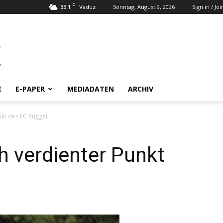
C
33.1
Sonntag, August 9, 2026
Sign in / Joi
Vaduz
E
E-PAPER
MEDIADATEN
ARCHIV
nkt des FC Ruggell
h verdienter Punkt