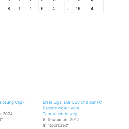
8
1
1
6
4
:
16
4
uslosung Cup-
Erste Liga: Der USV und der FC
Balzers wollen vom
r 2024
Tabellenende weg
t"
8. September 2017
In "sport:zeit"