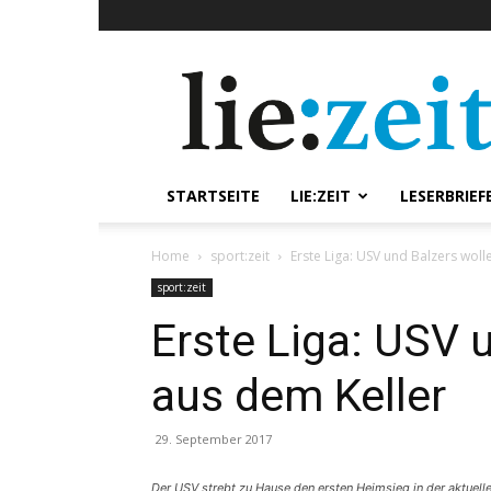
lie:zeit
online
STARTSEITE
LIE:ZEIT
LESERBRIEF
Home
sport:zeit
Erste Liga: USV und Balzers woll
sport:zeit
Erste Liga: USV 
aus dem Keller
29. September 2017
Der USV strebt zu Hause den ersten Heimsieg in der aktuellen