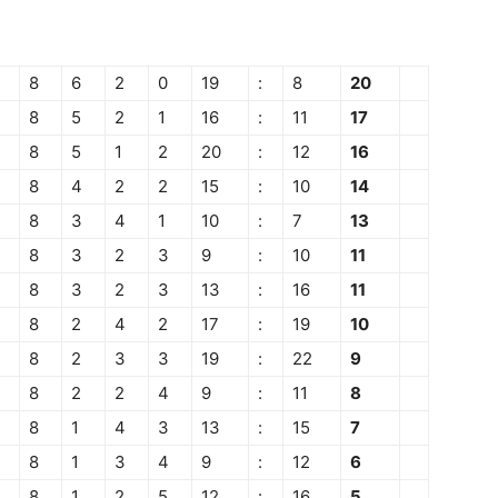
8
6
2
0
19
:
8
20
8
5
2
1
16
:
11
17
8
5
1
2
20
:
12
16
8
4
2
2
15
:
10
14
8
3
4
1
10
:
7
13
8
3
2
3
9
:
10
11
8
3
2
3
13
:
16
11
8
2
4
2
17
:
19
10
8
2
3
3
19
:
22
9
8
2
2
4
9
:
11
8
8
1
4
3
13
:
15
7
8
1
3
4
9
:
12
6
8
1
2
5
12
:
16
5