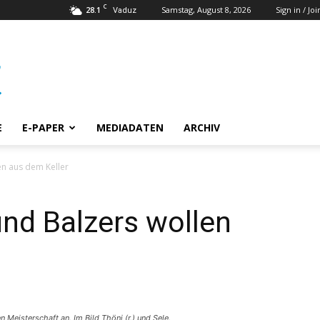
C
28.1
Samstag, August 8, 2026
Sign in / Joi
Vaduz
E
E-PAPER
MEDIADATEN
ARCHIV
en aus dem Keller
und Balzers wollen
 Meisterschaft an. Im Bild Thöni (r.) und Sele.