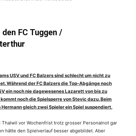
 den FC Tuggen /
terthur
eams USV und FC Balzers sind schlecht um nicht zu
rtet. Während der FC Balzers die Top-Abgänge noch
SV ein noch nie dagewesenes Lazarett von bis zu
 kommt noch die Spielsperre von Stevic dazu. Beim
 Hermann gleich zwei Spieler ein Spiel suspendiert.
Thalwil vor Wochenfrist trotz grosser Personalnot gar
en hätte den Spielverlauf besser abgebildet. Aber