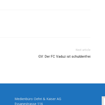
Next article
GV: Der FC Vaduz ist schuldenfrei
Medienbüro Oehri & Kaiser AG
Essanestrasse 116