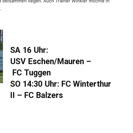
cht beisammen liegen. Auch Trainer Winkler möchte in
.
SA 16 Uhr:
USV Eschen/Mauren –
FC Tuggen
SO 14:30 Uhr: FC Winterthur
II – FC Balzers