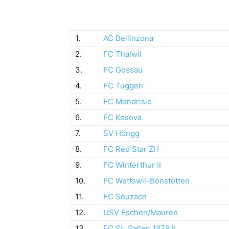
1.
AC Bellinzona
2.
FC Thalwil
3.
FC Gossau
4.
FC Tuggen
5.
FC Mendrisio
6.
FC Kosova
7.
SV Höngg
8.
FC Red Star ZH
9.
FC Winterthur II
10.
FC Wettswil-Bonstetten
11.
FC Seuzach
12.
USV Eschen/Mauren
13.
FC St. Gallen 1879 II