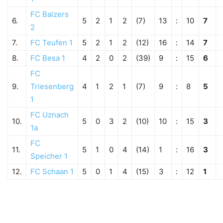
FC Balzers
6.
5
2
1
2
(7)
13
:
10
7
2
7.
FC Teufen 1
5
2
1
2
(12)
16
:
14
7
8.
FC Besa 1
4
2
0
2
(39)
9
:
15
6
FC
9.
Triesenberg
4
1
2
1
(7)
9
:
8
5
1
FC Uznach
10.
5
0
3
2
(10)
10
:
15
3
1a
FC
11.
5
1
0
4
(14)
1
:
16
3
Speicher 1
12.
FC Schaan 1
5
0
1
4
(15)
3
:
12
1