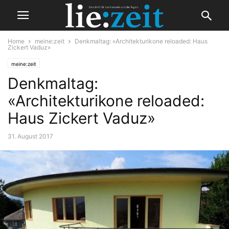
Home
meine:zeit
Denkmaltag: «Architekturikone reloaded: Haus
Zickert Vaduz»
meine:zeit
Denkmaltag:
«Architekturikone reloaded:
Haus Zickert Vaduz»
31. August 2017