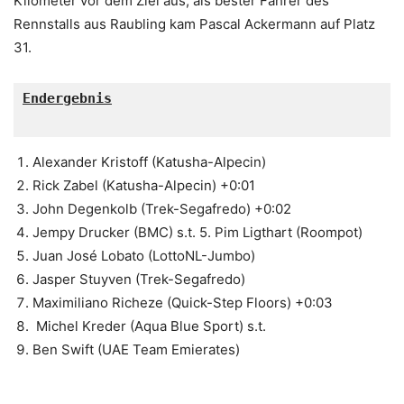
Kilometer vor dem Ziel aus, als bester Fahrer des
Rennstalls aus Raubling kam Pascal Ackermann auf Platz
31.
Endergebnis

Alexander Kristoff (Katusha-Alpecin)
Rick Zabel (Katusha-Alpecin) +0:01
John Degenkolb (Trek-Segafredo) +0:02
Jempy Drucker (BMC) s.t. 5. Pim Ligthart (Roompot)
Juan José Lobato (LottoNL-Jumbo)
Jasper Stuyven (Trek-Segafredo)
Maximiliano Richeze (Quick-Step Floors) +0:03
Michel Kreder (Aqua Blue Sport) s.t.
Ben Swift (UAE Team Emierates)