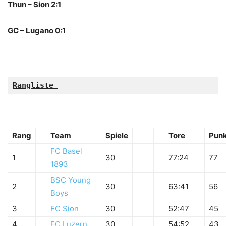
Thun – Sion 2:1
GC – Lugano 0:1
Rangliste
Rang
Team
Spiele
Tore
Pun
FC Basel
1
30
77:24
77
1893
BSC Young
2
30
63:41
56
Boys
3
FC Sion
30
52:47
45
4
FC Luzern
30
54:52
43