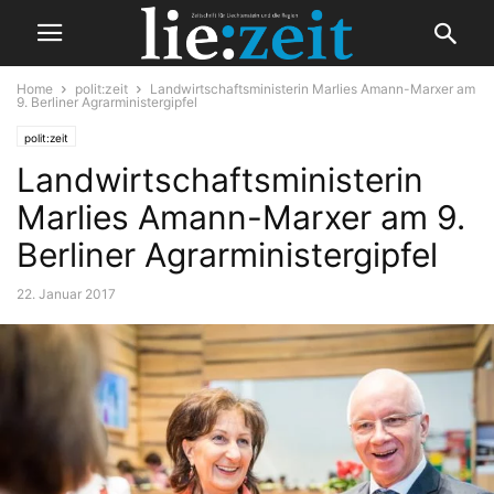
Home
polit:zeit
Landwirtschaftsministerin Marlies Amann-Marxer am
9. Berliner Agrarministergipfel
polit:zeit
Landwirtschaftsministerin
Marlies Amann-Marxer am 9.
Berliner Agrarministergipfel
22. Januar 2017