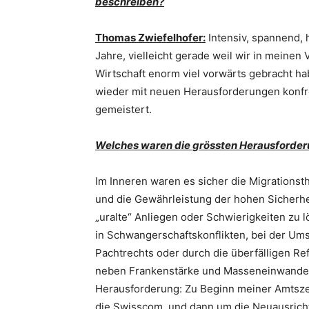
beschreiben?
Thomas Zwiefelhofer:
Intensiv, spannend, h
Jahre, vielleicht gerade weil wir in meine
Wirtschaft enorm viel vorwärts gebracht h
wieder mit neuen Herausforderungen konfron
gemeistert.
Welches waren die grössten Herausforderu
Im Inneren waren es sicher die Migrations
und die Gewährleistung der hohen Sicherheit
„uralte“ Anliegen oder Schwierigkeiten zu l
in Schwangerschaftskonflikten, bei der U
Pachtrechts oder durch die überfälligen Re
neben Frankenstärke und Masseneinwanderun
Herausforderung: Zu Beginn meiner Amtsze
die Swisscom, und dann um die Neuausrichtun