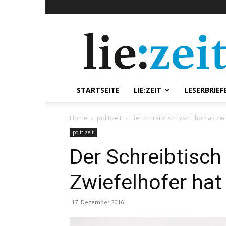
lie:zeit
online
STARTSEITE
LIE:ZEIT
LESERBRIEF
Home
polit:zeit
Der Schreibtisch von Thomas Zwi
polit:zeit
Der Schreibtisc
Zwiefelhofer hat
17. Dezember 2016