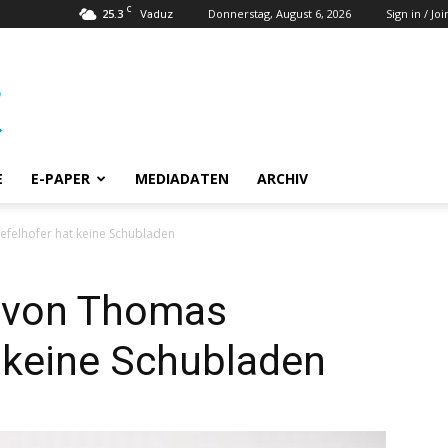
C
25.3
Donnerstag, August 6, 2026
Sign in / Joi
Vaduz
E
E-PAPER
MEDIADATEN
ARCHIV
efelhofer hat keine Schubladen
h von Thomas
 keine Schubladen