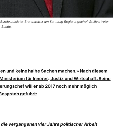
e Bundesminister Brandstetter am Samstag Regierungschef-Stellvertreter
 Bande.
hen und keine halbe Sachen machen.» Nach diesem
inisterium für Inneres, Justiz und Wirtschaft. Seine
ierungschef will er ab 2017 noch mehr möglich
 Gespräch geführt:
 die vergangenen vier Jahre politischer Arbeit