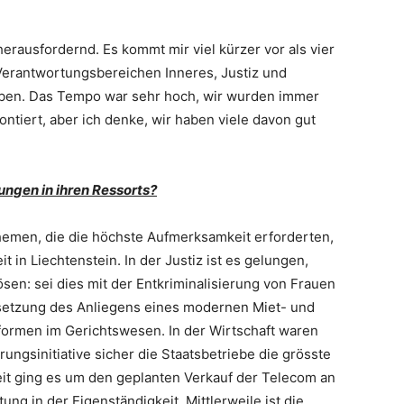
erausfordernd. Es kommt mir viel kürzer vor als vier
n Verantwortungsbereichen Inneres, Justiz und
aben. Das Tempo war sehr hoch, wir wurden immer
tiert, aber ich denke, wir haben viele davon gut
ngen in ihren Ressorts?
themen, die die höchste Aufmerksamkeit erforderten,
 in Liechtenstein. In der Justiz ist es gelungen,
ösen: sei dies mit der Entkriminalisierung von Frauen
msetzung des Anliegens eines modernen Miet- und
formen im Gerichtswesen. In der Wirtschaft waren
gsinitiative sicher die Staatsbetriebe die grösste
it ging es um den geplanten Verkauf der Telecom an
g in der Eigenständigkeit. Mittlerweile ist die