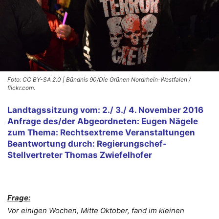
Foto: CC BY-SA 2.0 | Bündnis 90/Die Grünen Nordrhein-Westfalen /
flickr.com.
Landtagssitzung vom: 2./ 3./ 4. November 2016
Anfrage des/der Abgeordneten: Eugen Nägele
zum Thema: Rechtsextreme Veranstaltungen
Beantwortung durch: Regierungschef-
Stellvertreter Thomas Zwiefelhofer
Frage:
Vor einigen Wochen, Mitte Oktober, fand im kleinen