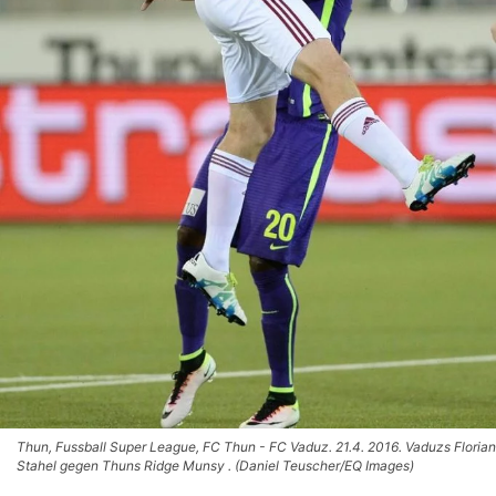
Thun, Fussball Super League, FC Thun - FC Vaduz. 21.4. 2016. Vaduzs Florian
Stahel gegen Thuns Ridge Munsy . (Daniel Teuscher/EQ Images)