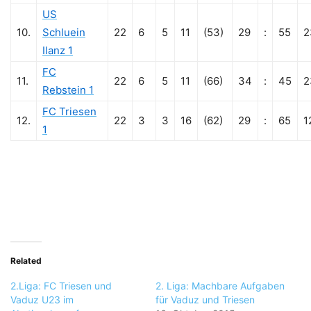
US
10.
Schluein
22
6
5
11
(53)
29
:
55
2
Ilanz 1
FC
11.
22
6
5
11
(66)
34
:
45
2
Rebstein 1
FC Triesen
12.
22
3
3
16
(62)
29
:
65
1
1
Related
2.Liga: FC Triesen und
2. Liga: Machbare Aufgaben
Vaduz U23 im
für Vaduz und Triesen