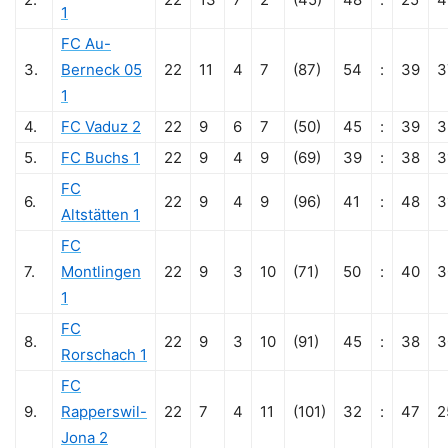
1
FC Au-
3.
Berneck 05
22
11
4
7
(87)
54
:
39
3
1
4.
FC Vaduz 2
22
9
6
7
(50)
45
:
39
3
5.
FC Buchs 1
22
9
4
9
(69)
39
:
38
3
FC
6.
22
9
4
9
(96)
41
:
48
3
Altstätten 1
FC
7.
Montlingen
22
9
3
10
(71)
50
:
40
3
1
FC
8.
22
9
3
10
(91)
45
:
38
3
Rorschach 1
FC
9.
Rapperswil-
22
7
4
11
(101)
32
:
47
2
Jona 2