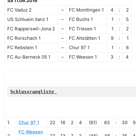
Sa 11.06.2016
FC Vaduz 2
–
FC Montlingen 1
4
:
2
US Schluein Ilanz 1
–
FC Buchs 1
1
:
5
FC Rapperswil-Jona 2
–
FC Triesen 1
1
:
2
FC Rorschach 1
–
FC Altstätten 1
9
:
1
FC Rebstein 1
–
Chur 97 1
1
:
6
FC Au-Berneck 05 1
–
FC Weesen 1
3
:
4
Schlussrangliste
1.
Chur 97 1
22
16
2
4
(61)
63
:
30
5
FC Weesen
2.
22
13
7
2
(45)
48
:
25
4