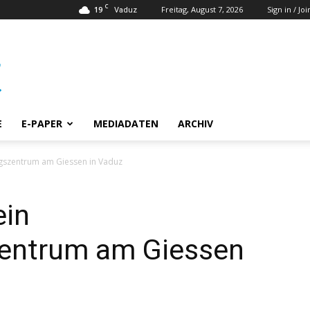
C
19
Freitag, August 7, 2026
Sign in / Joi
Vaduz
E
E-PAPER
MEDIADATEN
ARCHIV
ungszentrum am Giessen in Vaduz
ein
zentrum am Giessen