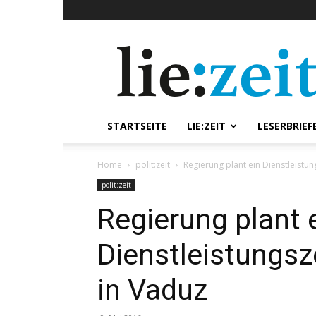
lie:zeit
online
STARTSEITE
LIE:ZEIT
LESERBRIEF
Home
polit:zeit
Regierung plant ein Dienstleist
polit:zeit
Regierung plant 
Dienstleistungs
in Vaduz