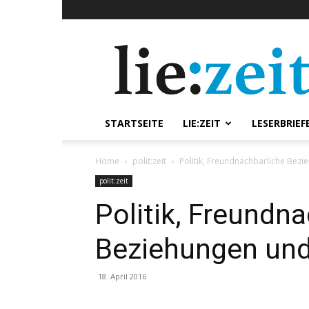
lie:zeit
online
STARTSEITE
LIE:ZEIT
LESERBRIEF
Home
polit:zeit
Politik, Freundnachbarliche Bezi
polit:zeit
Politik, Freundn
Beziehungen und
18. April 2016