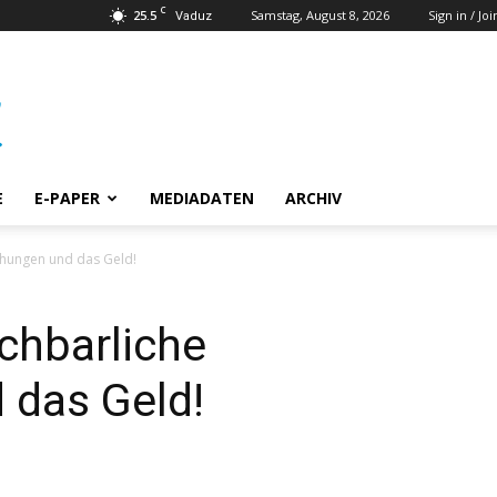
C
25.5
Samstag, August 8, 2026
Sign in / Joi
Vaduz
E
E-PAPER
MEDIADATEN
ARCHIV
ehungen und das Geld!
achbarliche
 das Geld!