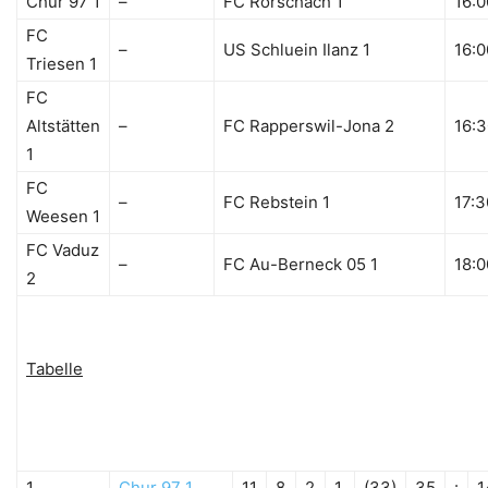
Chur 97 1
–
FC Rorschach 1
16:0
FC
–
US Schluein Ilanz 1
16:0
Triesen 1
FC
Altstätten
–
FC Rapperswil-Jona 2
16:
1
FC
–
FC Rebstein 1
17:3
Weesen 1
FC Vaduz
–
FC Au-Berneck 05 1
18:0
2
Tabelle
1.
Chur 97 1
11
8
2
1
(33)
35
:
1