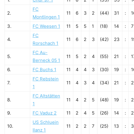
FC
2.
11
6
3
2
(44)
31
:
1
Montlingen 1
3.
FC Weesen 1
11
5
5
1
(18)
14
:
7
FC
4.
11
6
2
3
(42)
23
:
1
Rorschach 1
FC Au-
5.
11
5
2
4
(55)
21
:
1
Berneck 05 1
6.
FC Buchs 1
11
4
4
3
(30)
19
:
1
FC Rebstein
7.
11
4
3
4
(34)
21
:
2
1
FC Altstätten
8.
11
4
2
5
(48)
19
:
2
1
9.
FC Vaduz 2
11
2
4
5
(26)
14
:
2
US Schluein
10.
11
2
2
7
(25)
13
:
3
Ilanz 1