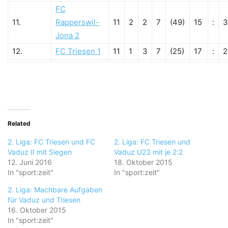
FC
11.
Rapperswil-
11
2
2
7
(49)
15
:
3
Jona 2
12.
FC Triesen 1
11
1
3
7
(25)
17
:
2
Related
2. Liga: FC Triesen und FC
2. Liga: FC Triesen und
Vaduz II mit Siegen
Vaduz U23 mit je 2:2
12. Juni 2016
18. Oktober 2015
In "sport:zeit"
In "sport:zeit"
2. Liga: Machbare Aufgaben
für Vaduz und Triesen
16. Oktober 2015
In "sport:zeit"