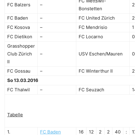
FC Wettswil-
FC Balzers
–
2
Bonstetten
FC Baden
–
FC United Zürich
2
FC Kosova
–
FC Mendrisio
1
FC Dietikon
–
FC Locarno
0
Grasshopper
Club Zürich
–
USV Eschen/Mauren
0
II
FC Gossau
–
FC Winterthur II
2
So 13.03.2016
FC Thalwil
–
FC Seuzach
1
Tabelle
1.
FC Baden
16
12
2
2
40
:
1