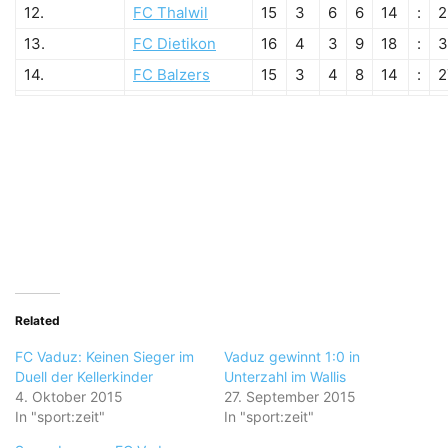
12.
FC Thalwil
15
3
6
6
14
:
2
13.
FC Dietikon
16
4
3
9
18
:
3
14.
FC Balzers
15
3
4
8
14
:
2
Related
FC Vaduz: Keinen Sieger im
Vaduz gewinnt 1:0 in
Duell der Kellerkinder
Unterzahl im Wallis
4. Oktober 2015
27. September 2015
In "sport:zeit"
In "sport:zeit"