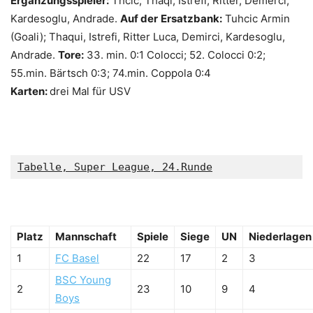
Ergänzungsspieler:
Thcic, Thaqi, Istrefi, Ritter, Demerci,
Kardesoglu, Andrade.
Auf der
Ersatzbank:
Tuhcic Armin
(Goali); Thaqui, Istrefi, Ritter Luca, Demirci, Kardesoglu,
Andrade.
Tore:
33. min. 0:1 Colocci; 52. Colocci 0:2;
55.min. Bärtsch 0:3; 74.min. Coppola 0:4
Karten:
drei Mal für USV
Tabelle, Super League, 24.Runde
Platz
Mannschaft
Spiele
Siege
UN
Niederlagen
1
FC Basel
22
17
2
3
BSC Young
2
23
10
9
4
Boys