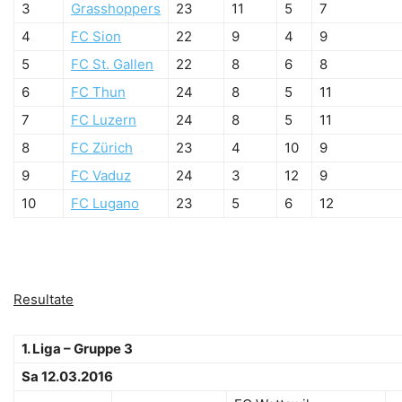
3
Grasshoppers
23
11
5
7
4
FC Sion
22
9
4
9
5
FC St. Gallen
22
8
6
8
6
FC Thun
24
8
5
11
7
FC Luzern
24
8
5
11
8
FC Zürich
23
4
10
9
9
FC Vaduz
24
3
12
9
10
FC Lugano
23
5
6
12
Resultate
1. Liga – Gruppe 3
Sa 12.03.2016