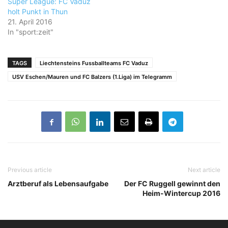
Super League: FC Vaduz
holt Punkt in Thun
21. April 2016
In "sport:zeit"
TAGS
Liechtensteins Fussballteams FC Vaduz
USV Eschen/Mauren und FC Balzers (1.Liga) im Telegramm
Previous article
Next article
Arztberuf als Lebensaufgabe
Der FC Ruggell gewinnt den
Heim-Wintercup 2016