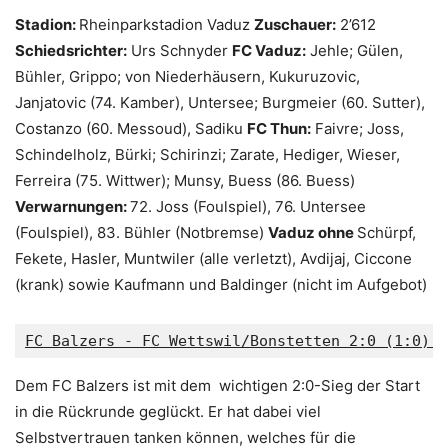
Stadion:
Rheinparkstadion Vaduz
Zuschauer:
2’612
Schiedsrichter:
Urs Schnyder
FC Vaduz:
Jehle; Gülen,
Bühler, Grippo; von Niederhäusern, Kukuruzovic,
Janjatovic (74. Kamber), Untersee; Burgmeier (60. Sutter),
Costanzo (60. Messoud), Sadiku
FC Thun:
Faivre; Joss,
Schindelholz, Bürki; Schirinzi; Zarate, Hediger, Wieser,
Ferreira (75. Wittwer); Munsy, Buess (86. Buess)
Verwarnungen:
72. Joss (Foulspiel), 76. Untersee
(Foulspiel), 83. Bühler (Notbremse)
Vaduz ohne
Schürpf,
Fekete, Hasler, Muntwiler (alle verletzt), Avdijaj, Ciccone
(krank) sowie Kaufmann und Baldinger (nicht im Aufgebot)
FC Balzers - FC Wettswil/Bonstetten 2:0 (1:0)  
Dem FC Balzers ist mit dem wichtigen 2:0-Sieg der Start
in die Rückrunde geglückt. Er hat dabei viel
Selbstvertrauen tanken können, welches für die