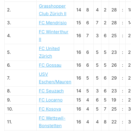
Grasshopper
2.
14
8
4
2
28
:
1
Club Zürich II
3.
FC Mendrisio
15
6
7
2
28
:
1
FC Winterthur
4.
16
7
3
6
25
:
2
II
FC United
5.
16
6
5
5
23
:
2
Zürich
6.
FC Gossau
16
6
5
5
26
:
2
USV
7.
16
5
5
6
29
:
2
Eschen/Mauren
8.
FC Seuzach
14
5
3
6
23
:
2
9.
FC Locarno
15
4
6
5
19
:
2
10.
FC Kosova
16
4
5
7
25
:
3
FC Wettswil-
11.
16
4
4
8
22
:
3
Bonstetten