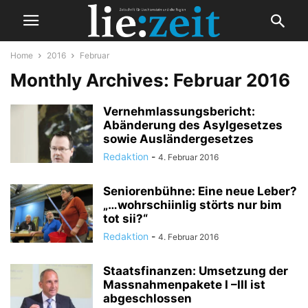
Home
2016
Februar
Monthly Archives: Februar 2016
Vernehmlassungsbericht:
Abänderung des Asylgesetzes
sowie Ausländergesetzes
Redaktion
-
4. Februar 2016
Seniorenbühne: Eine neue Leber?
„…wohrschiinlig störts nur bim
tot sii?“
Redaktion
-
4. Februar 2016
Staatsfinanzen: Umsetzung der
Massnahmenpakete I –III ist
abgeschlossen