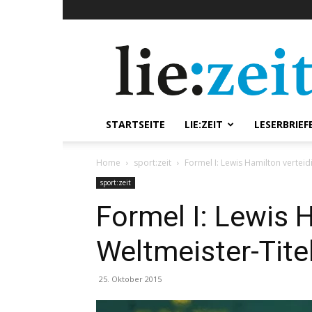
lie:zeit
online
STARTSEITE
LIE:ZEIT
LESERBRIEF
Home
sport:zeit
Formel I: Lewis Hamilton verteid
sport:zeit
Formel I: Lewis 
Weltmeister-Tite
25. Oktober 2015