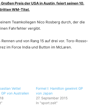
roßen Preis der USA in Austin, feiert seinen 10.
dritten WM-Titel.
r seinem Teamkollegen Nico Rosberg durch, der die
nen Fahrfehler vergibt.
les Rennen und von Rang 15 auf drei vor. Toro-Rosso-
erez im Force India und Button im McLaren.
bastian Vettel
Formel I: Hamilton gewinnt GP
 GP von Australien
von Japan
018
27. September 2015
t"
In "sport:zeit"