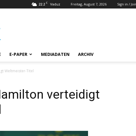
C
22.2
Freitag, August 7, 2026
Sign in / Joi
Vaduz
E
E-PAPER
MEDIADATEN
ARCHIV
igt Weltmeister-Titel
Hamilton verteidigt
l