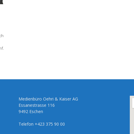
ach
f.
Medienbüro Oehri & Kaiser AG
Essanestrasse 116
9492 Eschen
Telefon +423 375 90 00