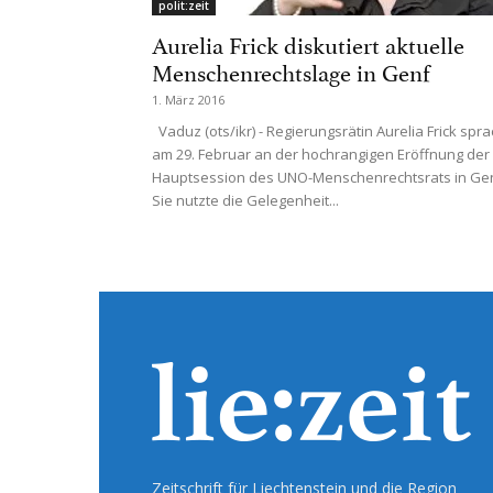
polit:zeit
Aurelia Frick diskutiert aktuelle
Menschenrechtslage in Genf
1. März 2016
Vaduz (ots/ikr) - Regierungsrätin Aurelia Frick spr
am 29. Februar an der hochrangigen Eröffnung der
Hauptsession des UNO-Menschenrechtsrats in Gen
Sie nutzte die Gelegenheit...
Zeitschrift für Liechtenstein und die Region