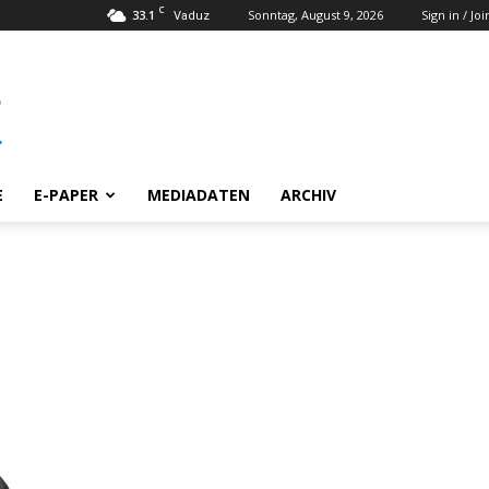
C
33.1
Sonntag, August 9, 2026
Sign in / Joi
Vaduz
E
E-PAPER
MEDIADATEN
ARCHIV