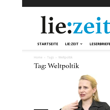
lie:zeit
online
STARTSEITE
LIE:ZEIT
LESERBRIEF
Home
Tags
Weltpoltik
Tag: Weltpoltik