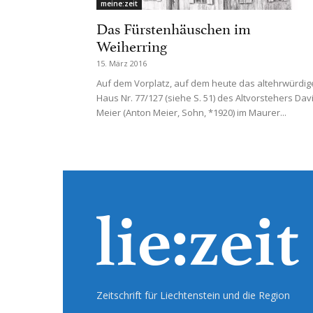
meine:zeit
Das Fürstenhäuschen im
Weiherring
15. März 2016
Auf dem Vorplatz, auf dem heute das altehrwürdig
Haus Nr. 77/127 (siehe S. 51) des Altvorstehers Dav
Meier (Anton Meier, Sohn, *1920) im Maurer...
Zeitschrift für Liechtenstein und die Region