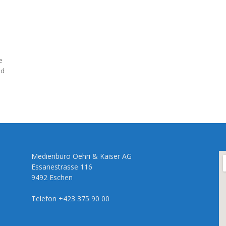
e
id
Medienbüro Oehri & Kaiser AG
Essanestrasse 116
9492 Eschen
Telefon +423 375 90 00