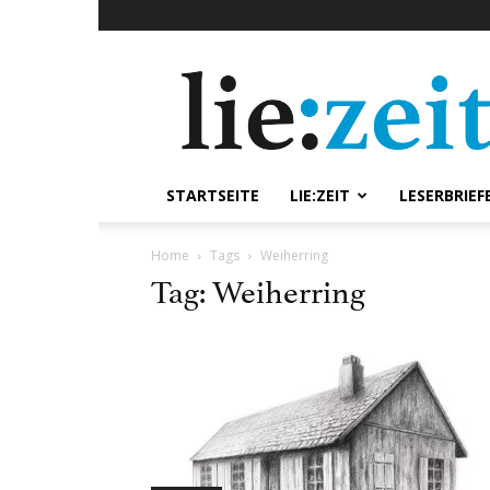
lie:zeit
online
STARTSEITE
LIE:ZEIT
LESERBRIEF
Home
Tags
Weiherring
Tag: Weiherring