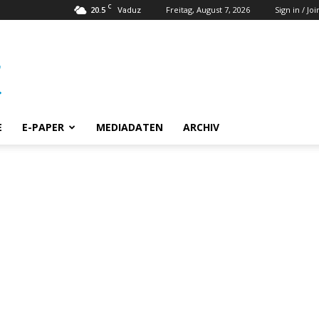
C
20.5
Freitag, August 7, 2026
Sign in / Joi
Vaduz
E
E-PAPER
MEDIADATEN
ARCHIV