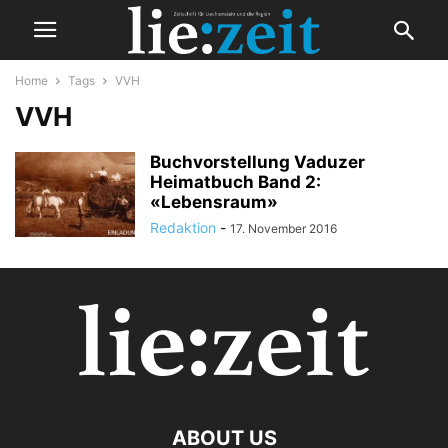
Home
Tags
VVH
VVH
Buchvorstellung Vaduzer
Heimatbuch Band 2:
«Lebensraum»
Redaktion
-
17. November 2016
ABOUT US