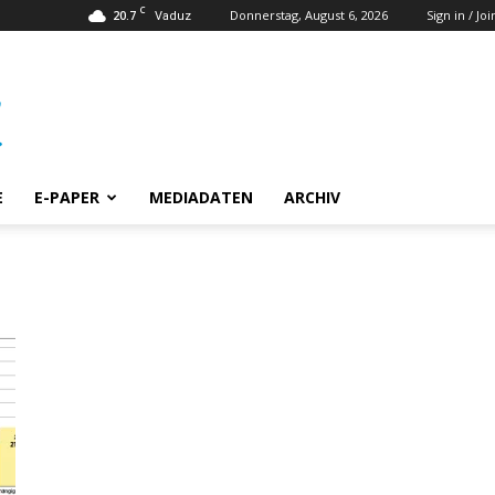
C
20.7
Donnerstag, August 6, 2026
Sign in / Joi
Vaduz
E
E-PAPER
MEDIADATEN
ARCHIV