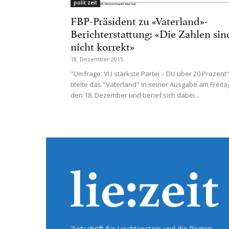
polit:zeit
FBP-Präsident zu «Vaterland»-
Berichterstattung: «Die Zahlen sin
nicht korrekt»
18. Dezember 2015
"Umfrage: VU stärkste Partei – DU über 20 Prozent"
titelte das "Vaterland" in seiner Ausgabe am Freita
den 18. Dezember und berief sich dabei...
Zeitschrift für Liechtenstein und die Region