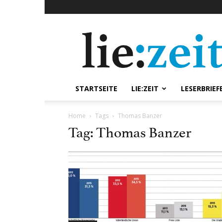
lie:zeit
online
STARTSEITE
LIE:ZEIT
LESERBRIEF
Home
Tags
Thomas Banzer
Tag: Thomas Banzer