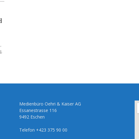
d
,
g,
Medienbüro Oehri & Kaiser AG
Essanestrasse 116
9492 Eschen
Telefon +423 375 90 00