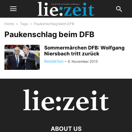
Home
Tags
Paukenschlag beim DFB
Paukenschlag beim DFB
Sommermärchen DFB: Wolfgang
Niersbach tritt zurück
Redaktion
-
9. November 2015
ABOUT US