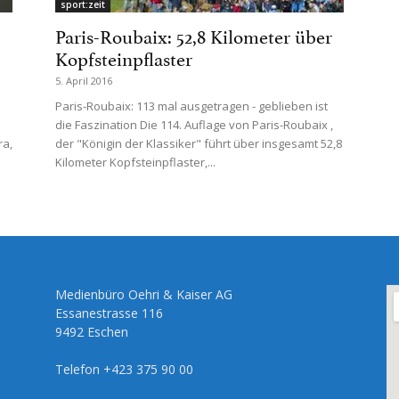
sport:zeit
Paris-Roubaix: 52,8 Kilometer über
Kopfsteinpflaster
5. April 2016
Paris-Roubaix: 113 mal ausgetragen - geblieben ist
die Faszination Die 114. Auflage von Paris-Roubaix ,
ra,
der "Königin der Klassiker" führt über insgesamt 52,8
Kilometer Kopfsteinpflaster,...
Medienbüro Oehri & Kaiser AG
Essanestrasse 116
9492 Eschen
Telefon +423 375 90 00