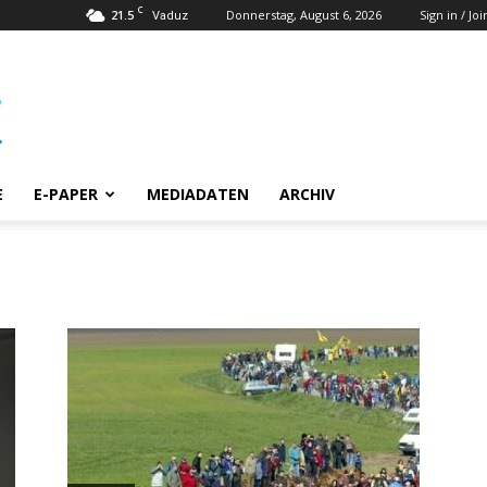
C
21.5
Donnerstag, August 6, 2026
Sign in / Joi
Vaduz
E
E-PAPER
MEDIADATEN
ARCHIV