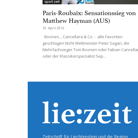
sport:zeit
Paris-Roubaix: Sensationssieg von
Matthew Hayman (AUS)
10. April 2016
Boonen, , Cancellara & Co. - alle Favoriten
geschlagen Nicht Weltmeister Peter Sagan, die
Mehrfachsieger Tom Boonen oder Fabian Cancella
oder der Klassikerspezialist Sep...
Zeitschrift für Liechtenstein und die Region