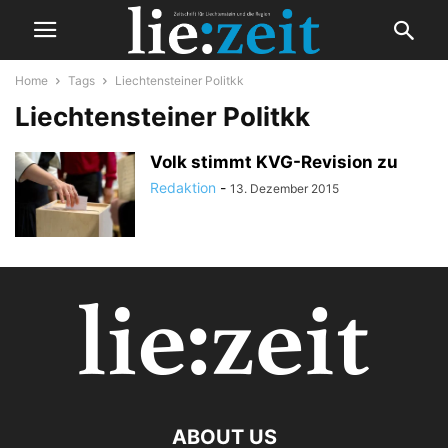
Home
Tags
Liechtensteiner Politkk
Liechtensteiner Politkk
Volk stimmt KVG-Revision zu
Redaktion
-
13. Dezember 2015
ABOUT US