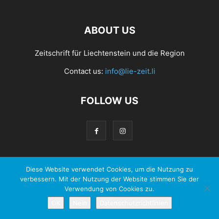
ABOUT US
Zeitschrift für Liechtenstein und die Region
Contact us:
info@lie-zeit.li
FOLLOW US
Diese Website verwendet Cookies, um die Nutzung zu
© 2026 - Zeit Verlag Anstalt |
Datenschutzerklärung
verbessern. Mit der Nutzung der Website stimmen Sie der
Verwendung von Cookies zu.
OK
Nein
Datenschutzrichtlinien