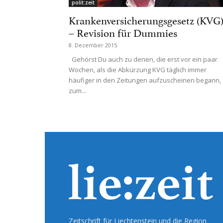
polit:zeit
Krankenversicherungsgesetz (KVG
– Revision für Dummies
8. Dezember 2015
Gehörst Du auch zu denen, die erst vor ein paar
Wochen, als die Abkürzung KVG täglich immer
häufiger in den Zeitungen aufzuscheinen begann,
zum...
Zeitschrift für Liechtenstein und die Region