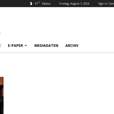
C
17
Freitag, August 7, 2026
Sign in / Joi
Vaduz
E
E-PAPER
MEDIADATEN
ARCHIV