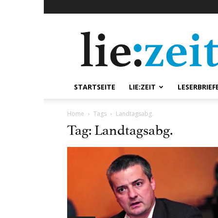
lie:zeit
online
STARTSEITE
LIE:ZEIT
LESERBRIEF
Home
Tags
Landtagsabg.
Tag: Landtagsabg.