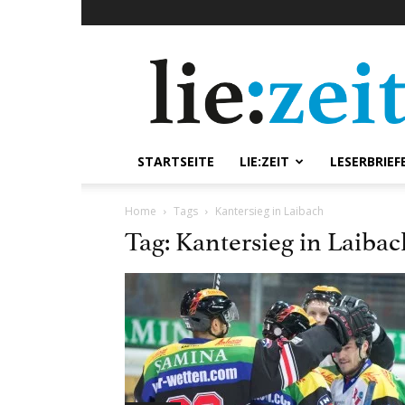
lie:zeit
online
STARTSEITE
LIE:ZEIT
LESERBRIEF
Home
Tags
Kantersieg in Laibach
Tag: Kantersieg in Laibac