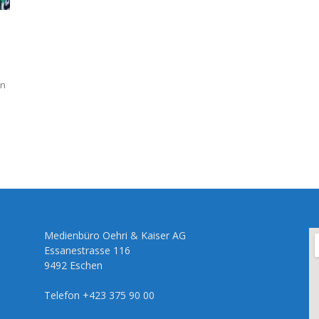
in
Medienbüro Oehri & Kaiser AG
Essanestrasse 116
9492 Eschen
Telefon +423 375 90 00