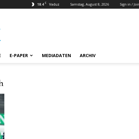
C
18.4
Samstag, August 8, 2026
Sign in / Joi
Vaduz
E
E-PAPER
MEDIADATEN
ARCHIV
h