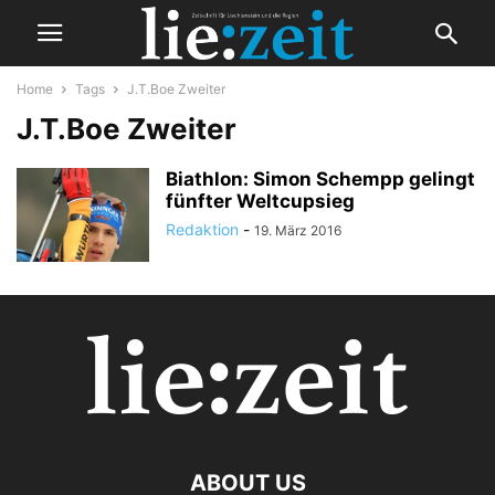
Home
Tags
J.T.Boe Zweiter
J.T.Boe Zweiter
Biathlon: Simon Schempp gelingt
fünfter Weltcupsieg
Redaktion
-
19. März 2016
ABOUT US